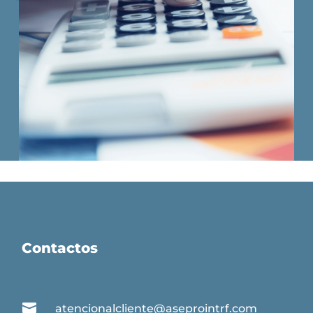
Contactos

atencionalcliente@aseprointrf.com